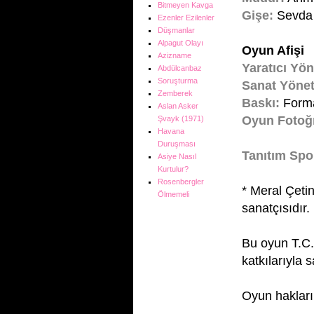
Bitmeyen Kavga
Gişe:
Sevda
Ezenler Ezilenler
Düşmanlar
Alpagut Olayı
Oyun Afişi
Azizname
Yaratıcı Yö
Abdülcanbaz
Soruşturma
Sanat Yöne
Zemberek
Baskı:
Forma
Aslan Asker
Oyun Fotoğr
Şvayk (1971)
Havana
Duruşması
Tanıtım Spo
Asiye Nasıl
Kurtulur?
Rosenbergler
* Meral Çeti
Ölmemeli
sanatçısıdır.
Bu oyun T.C.
katkılarıyla 
Oyun hakları