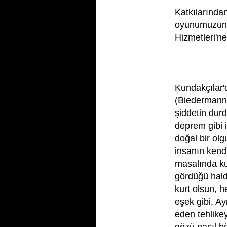
Katkılarından
oyunumuzun e
Hizmetleri'ne
AYMAZOĞL
Kundakçılar
(Biedermann) 
şiddetin durd
deprem gibi 
doğal bir ol
insanın kendi
masalında ku
gördüğü halde
kurt olsun, h
eşek gibi, A
eden tehlike