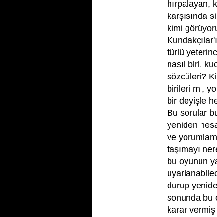
hırpalayan, 
karşısında si
kimi görüyor
Kundakçılar'
türlü yeteri
nasıl biri, k
sözcüleri? K
birileri mi, 
bir deyişle 
Bu sorular b
yeniden hesa
ve yorumlam
taşımayı nere
bu oyunun ya
uyarlanabile
durup yenide
sonunda bu 
karar vermiş 