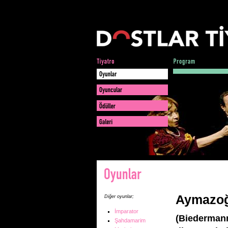
Aymazoğl
Diğer oyunlar;
İmparator
(Biederman
Şahdamarim