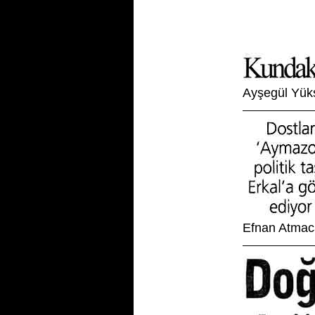
Aşağıdaki ba
ulaşabilirsin
Ayşegül Yük
Efnan Atmac