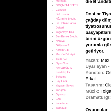
die Brandsti
Merhaba
GÖÇMENLEEEER
Güneşin
Dostlar Tiy
Sofrasında -
Nâzım ile Brecht
çağdaş dün
Bir Delinin Hatıra
tiyatrosunu
Defteri
başyapıtlar
Yaşamaya Dair
Ben Bertolt Brecht
birini özgün
Nereye
yorumla g
Gidiyoruz?
Kerem Gibi
getiriyor.
Marx'ın Dönüşü
Sivas '93
Yazan:
Max 
Oyun Sonu
Uyarlayan -
Aymazoğlu ile
Yöneten:
Ge
Kundakçılar
Buluşma
Erkal
Fay Hattı
Tasarım:
Cl
Yaşasın Savaş
Yarışma
Müzik:
Tolga
Oyuncu
Dramaturgi:
Can
İnsanlarım
Yalınayak
Oyuncular