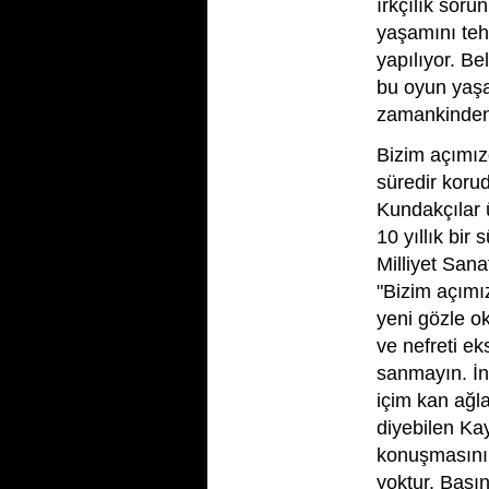
ırkçılık sor
yaşamını teh
yapılıyor. Be
bu oyun yaş
zamankinden 
Bizim açımız
süredir koru
Kundakçılar 
10 yıllık bir
Milliyet San
"Bizim açımı
yeni gözle ok
ve nefreti ek
sanmayın. İn
içim kan ağl
diyebilen Ka
konuşmasını 
yoktur. Basın