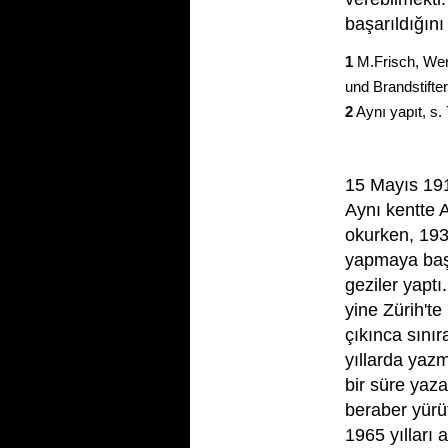
başarıldığın
1
M.Frisch, Wer 
und Brandstifter
2
Aynı yapıt, s. 
MAX FRISC
15 Mayıs 191
Aynı kentte 
okurken, 1933
yapmaya baş
geziler yapt
yine Zürih't
çıkınca sınır
yıllarda yaz
bir süre yaza
beraber yürü
1965 yılları 