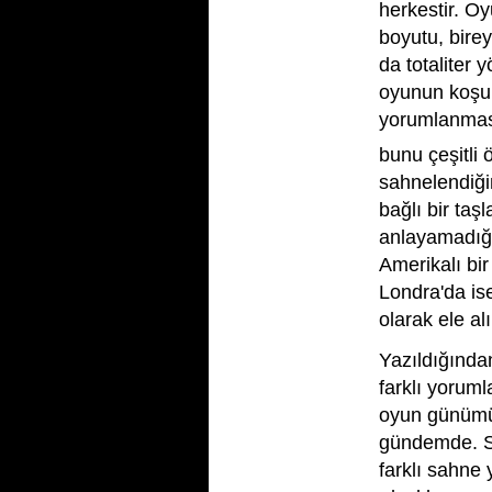
herkestir. Oy
boyutu, birey
da totaliter
oyunun koşul
yorumlanması
bunu çeşitli ö
sahnelendiği
bağlı bir taş
anlayamadığ
Amerikalı bir
Londra'da ise
olarak ele alı
Yazıldığından
farklı yorum
oyun günümü
gündemde. So
farklı sahne