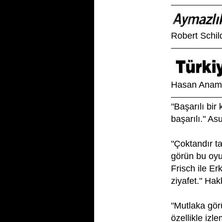
Robert Schil
Hasan Anam
"Başarılı bir
başarılı." A
"Çoktandır ta
görün bu oyun
Frisch ile Er
ziyafet." Ha
"Mutlaka gör
özellikle izl