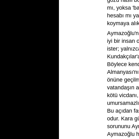
gözü nasıl b
mı, yoksa 'b
hesabı mı ya
koymaya alık
Aymazoğlu'nu
iyi bir insan
ister; yalnız
Kundakçılar'
Böylece kendi
Almanyası'nı
önüne geçilm
vatandaşın a
kötü vicdanı, 
umursamazlığ
Bu açıdan fa
odur. Kara g
sorununu Aym
Aymazoğlu he