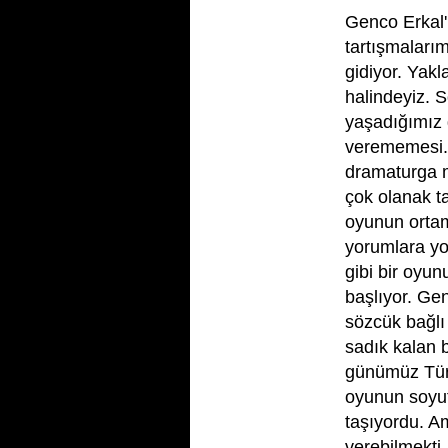
Genco Erkal'
tartışmaları
gidiyor. Yak
halindeyiz. S
yaşadığımız 
verememesi. 
dramaturga m
çok olanak t
oyunun ortam
yorumlara yol
gibi bir oyu
başlıyor. G
sözcük bağlı
sadık kalan 
günümüz Tür
oyunun soyut
taşıyordu. A
verebilmekt