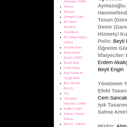
Sokrates (1998)
Aymazoğlu:
Yosma
Hanımefendi
Simyacı
İçimdeki Çığlık
Tosun (Güre
Bir Takım
Demir (Gars
Azizlikler
İnsanlarım
Hizmetçi Kı
Bir Delinin Hatıra
Polis:
Beyti 
Defteri
Öğretim Gör
Sevdalı Bulut
Aslan Asker
İtfaiyeciler:
Şvayk (1990)
Erdem Akak
Buruk Ezgi
Üzbik Baba
Beyti Engin
Bay Puntila ile
Uşağı Matti
Yönetmen Y
Ben, Bertolt
Brecht
Efekt Tasar
Yaz
Cem Sancak
Yalınayak
Sokrates (1984)
Işık Tasarım
Galileo Galilei
Sahne Amiri
Kafkas Tebeşir
Dairesi
Brecht - Kabare
Müdür:
Ahme