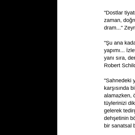
"Dostlar tiya
zaman, doğru
dram..." Zey
"Şu ana kada
yapımı... İzl
yanı sıra, de
Robert Schil
"Sahnedeki 
karşısında b
alamazken, ö
tüylerinizi d
gelerek tedi
dehşetinin b
bir sanatsal 