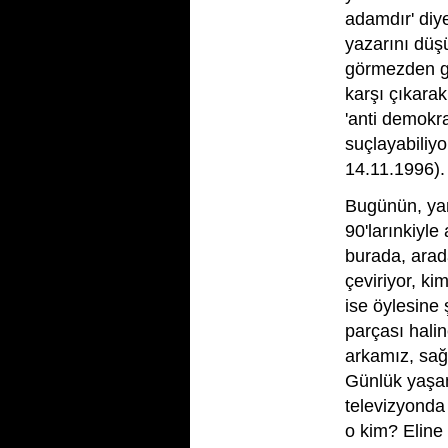
adamdır' diye
yazarını düş
görmezden ge
karşı çıkarak
'anti demokra
suçlayabiliyo
14.11.1996).
Bugünün, yan
90'larınkiyle 
burada, arad
çeviriyor, ki
ise öylesine 
parçası hali
arkamız, sağ
Günlük yaşam
televizyonda
o kim? Eline 