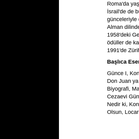
Roma'da yaş
İsrail'de de 
günceleriyle 
Alman dilind
1958'deki G
ödüller de k
1991'de Zürih
Başlıca Eser
Günce I, Kon
Don Juan ya 
Biyografi, Ma
Cezaevi Günl
Nedir ki, Ko
Olsun, Locar