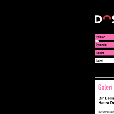
Bir Delin
Hatıra De
Büyültmek içi